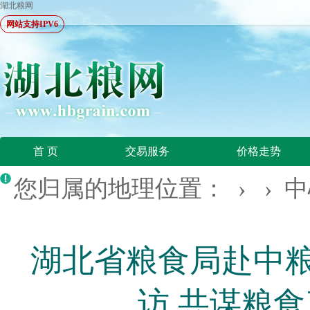
湖北粮网
网站支持IPV6
首 页
交易服务
价格走势
您归属的地理位置： › ›
中
湖北省粮食局赴中
访 共谋粮