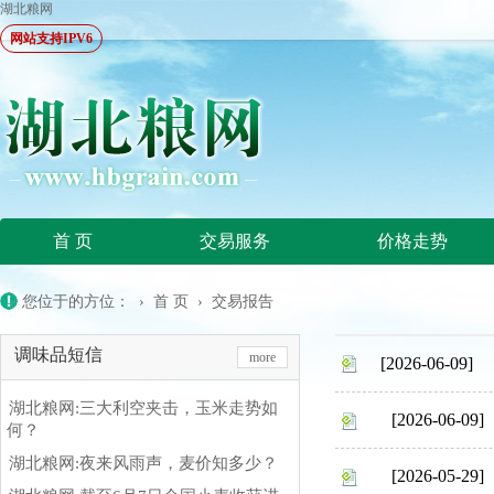
湖北粮网
网站支持IPV6
首 页
交易服务
价格走势
您位于的方位： ›
首 页
›
交易报告
调味品短信
more
[2026-06-09]
湖北粮网:三大利空夹击，玉米走势如
[2026-06-09]
何？
湖北粮网:夜来风雨声，麦价知多少？
[2026-05-29]