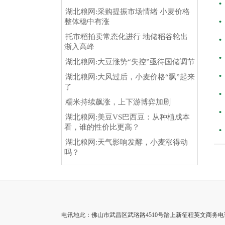
湖北粮网:采购提振市场情绪 小麦价格
整体稳中有涨
托市稻拍卖常态化进行 地储稻谷轮出
渐入高峰
湖北粮网:大豆涨势“失控”亟待国储调节
湖北粮网:大风过后，小麦价格“飘”起来
了
糯米持续飙涨，上下游博弈加剧
湖北粮网:美豆VS巴西豆：从种植成本
看，谁的性价比更高？
湖北粮网:天气影响发酵，小麦涨得动
吗？
电讯地此：佛山市武昌区武珞路4510号踏上新征程英文商务电话