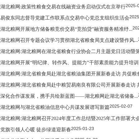
2025-
湖北粮网:政策性粮食交易在线融资业务启动仪式在京举行
2025
易俊东同志督导党建工作联系点交易中心党总支组织生活会
20
湖北粮网开展地方储备粮竞价交易“竞拍贷”融资服务精准纾...
湖北粮网召开专题会议学习贯彻湖北省粮食局支点建设暨作风...
湖北粮网:湖北粮网在湖北省粮食行业协会二月主题党日活动暨第五
湖北粮网开展“明纪律、转作风、提能力”干部素质能力提升培训
湖北粮网:湖北省粮食局赴湖北省粮油集团开展新春走访 共促粮
湖北粮网:湖北省粮食局赴中粮贸易南良有限公司开展新春走访 共
深化合作谋发展，携手共绘新蓝图——湖北粮网赴湖北省储备...
2025-02-07
湖北粮网与湖北省粮油信息中心共谋发展谱写新篇
湖北粮网:湖北粮网召开2024年度工作总结暨2025年工作部署大
2025-01-23
党旗引领人心暖 徒步绿道迎新春