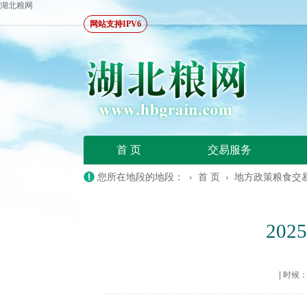
湖北粮网
网站支持IPV6
首 页
交易服务
您所在地段的地段： ›
首 页
›
地方政策粮食交
20
|
时候：20